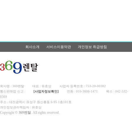
회사소개
서비스이용약관
개인정보 취급방침
회사명 : 369렌탈
대표 : 유호상
사업자 등록번호 : 753-20-00382
통신판매업 신고 :
[사업자정보확인]
전화 : 010-3606-1471
팩스 : 042-532-
0369
주소 : 대전광역시 유성구 원신흥동 6-95 1층101호
개인정보관리책임자 : 유호상
Copyright ©
369렌탈
. All rights reserved.