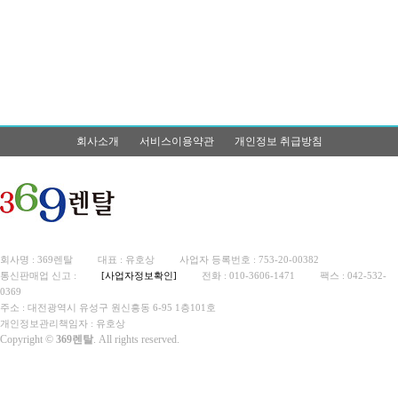
회사소개
서비스이용약관
개인정보 취급방침
회사명 : 369렌탈
대표 : 유호상
사업자 등록번호 : 753-20-00382
통신판매업 신고 :
[사업자정보확인]
전화 : 010-3606-1471
팩스 : 042-532-
0369
주소 : 대전광역시 유성구 원신흥동 6-95 1층101호
개인정보관리책임자 : 유호상
Copyright ©
369렌탈
. All rights reserved.