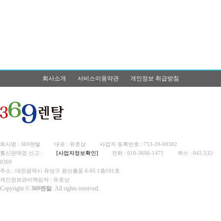
회사소개
서비스이용약관
개인정보 취급방침
회사명 : 369렌탈
대표 : 유호상
사업자 등록번호 : 753-20-00382
통신판매업 신고 :
[사업자정보확인]
전화 : 010-3606-1471
팩스 : 042-532-
0369
주소 : 대전광역시 유성구 원신흥동 6-95 1층101호
개인정보관리책임자 : 유호상
Copyright ©
369렌탈
. All rights reserved.