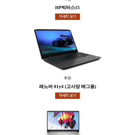
HP빅터스15
추천
레노버 81y4 (고사양 배그용)