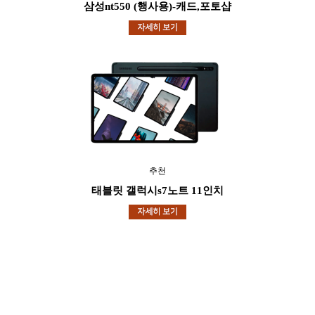
삼성nt550 (행사용)-캐드,포토샵
추천
태블릿 갤럭시s7노트 11인치