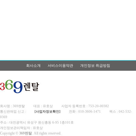
회사소개
서비스이용약관
개인정보 취급방침
회사명 : 369렌탈
대표 : 유호상
사업자 등록번호 : 753-20-00382
통신판매업 신고 :
[사업자정보확인]
전화 : 010-3606-1471
팩스 : 042-532-
0369
주소 : 대전광역시 유성구 원신흥동 6-95 1층101호
개인정보관리책임자 : 유호상
Copyright ©
369렌탈
. All rights reserved.