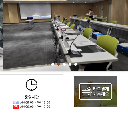
기업체
병원전
빠른
배송안
이용안
원격지
매장위
·관공
문 노
상담신
내
내
원
치
서 렌
트북
청
탈